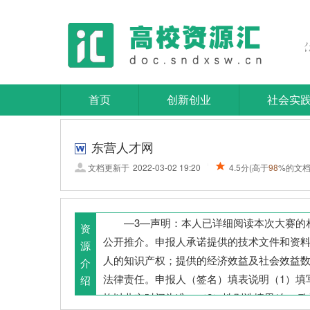
首页
创新创业
社会实
东营人才网
文档更新于
2022-03-02 19:20
4.5分
(高于
98
%的文档
|
—3—声明：本人已详细阅读本次大赛的
资
公开推介。申报人承诺提供的技术文件和资
源
人的知识产权；提供的经济效益及社会效益
介
法律责任。申报人（签名）填表说明（1）填
绍
均以北京时间为准；（2）性别选填男/女。政