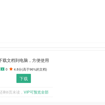
275备注投资收益率＝净利润÷总投资额×100%预期净利润－第一年：见经
下载文档到电脑，方便使用
0
4.8分
(高于
96
%的文档)
下载
还剩
6
页未读，
VIP可预览全部