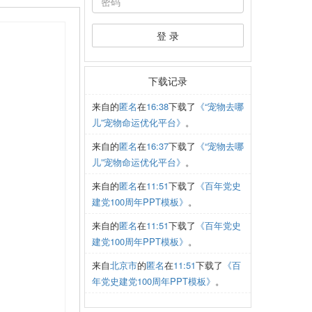
报人一经确
前在读或最后
登 录
状限制单项选
社会公布，请
证扫描件；
下载记录
来自
的
匿名
在
16:38
下载了
《“宠物去哪
儿”宠物命运优化平台》
。
独资企业□合伙
，值得信赖的
来自
的
匿名
在
16:37
下载了
《“宠物去哪
儿”宠物命运优化平台》
。
们通过就业培
市场机会“大
来自
的
匿名
在
11:51
下载了
《百年党史
网工作室带来
建党100周年PPT模板》
。
争力，增加知
来自
的
匿名
在
11:51
下载了
《百年党史
式，在公司初
建党100周年PPT模板》
。
熟期签约著名
来自
北京市
的
匿名
在
11:51
下载了
《百
一方面获得部
年党史建党100周年PPT模板》
。
00年增长率