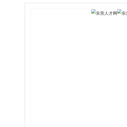
生/大学本科/大学专科；（3）申报人是指
定，不得更改；（4）表格中所涉及的各项内
毕业的高等学校或科研院所。毕业时间、学科
择，请在选项前面打“√”；（7）项目简介字
务必认真仔细填写该项；（8）声明填写申报
（10）填写以上资料必须真实、有效、完整
—4—一、执行摘要公司/团队名称东营人
企业□其他（打√选择）产品/服务概况东营
平台，它对各知名企业和应届毕业生起到桥
训、组织招聘会，和企业注册个人会员等方面
众创业，万众创新”的提出，带来了全民创业
了机会，我们抓住机遇，改变以前各自为战
名度，给我校更多的大学生创造就业机会和勤
创阶段联合其他各小型网站，争取商业合作与
企业，互利共赢。3开展工作人员培养工作，
分经济利益。投资额（元）5万投资收益率（第一