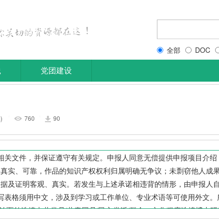
全部
DOC
践
党团建设
)
760
90
|
|
相关文件，并保证遵守有关规定。申报人同意无偿提供申报项目介绍
料真实、可靠，作品的知识产权权利归属明确无争议；未剽窃他人成
数据及证明客观、真实。若发生与上述承诺相违背的情形，由申报人
写表格须用中文，涉及到学习或工作单位、专业术语等可使用外文。
治面貌选填中共党员/共青团员/民主党派/群众。文化程度选填博士研