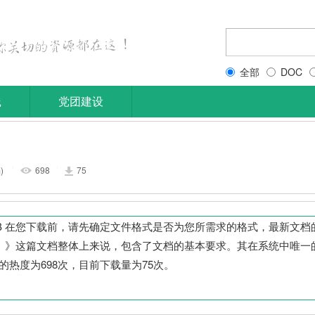
全部
DOC
践
党团建设
)
698
75
|
|
03125KB 在您下载前，请先确定文件格式是否为您所需求的格式，最新文
易（SSHD）》这篇文档整体上来说，包含了文档的基本要求。其在系统中唯
14 。文章的热度为698次，目前下载量为75次。