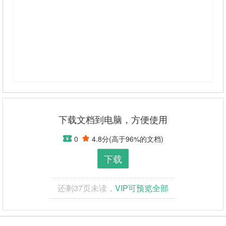
区，乃至全国各大高校范围内。以学校、地区为单
位，我们将在学校设立代理，并提供优质的客户服
务。并通过广告、会员缴费、有偿组织线下活动等
实现持续盈利。
母校喊你回家!——“返校日”校园文化传播应用平
台5一、项目介绍11项目背景2016年3月2日全国政协
会议和全国人民代表大会在北京胜利召开,在会议上,
加强学校的文化教育作为一个很重要的议题在两会
下载文档到电脑，方便使用
上讨论，各领导人强调应努力建设文化强国，增加
0
4.8分
(高于
96
%的文档)
国家文化软实力。学校，作为年轻人接触最多的社
会环境，其校园文化对每个学生的三观起到了很大
下载
的影响作用，校园文化的传承反过来又是学校得以
长久生存下去的关键因素。而在校园文化中，校友
还剩
37
页未读，
VIP可预览全部
文化更是不可或缺的部分。校友，这一同类身份象
征，作为一个学校伴随时代变迁的校园文化载体，
依托校园文化的纽带作用，在不同代际的学生之间