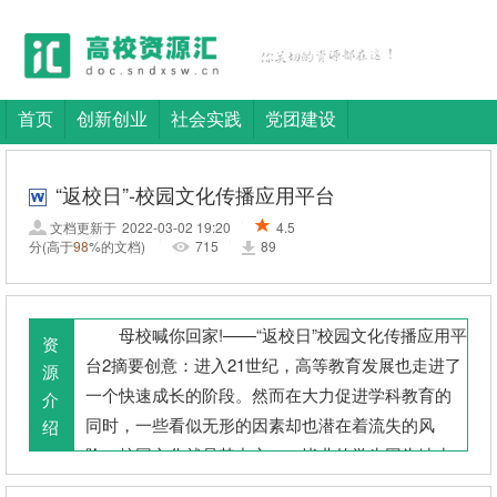
首页
创新创业
社会实践
党团建设
“返校日”-校园文化传播应用平台
文档更新于
2022-03-02 19:20
4.5
|
分
(高于
98
%的文档)
715
89
|
|
母校喊你回家!——“返校日”校园文化传播应用平
资
台2摘要创意：进入21世纪，高等教育发展也走进了
源
一个快速成长的阶段。然而在大力促进学科教育的
介
同时，一些看似无形的因素却也潜在着流失的风
绍
险，校园文化就是其中之一。毕业的学生因为缺少
与学校的联系而对学校的认同感和归属感逐渐降