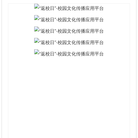
低，在校的学生则是对未来产生了迷茫而不知所
措。我们的出现就是为了帮助这两类人群解决他们
的问题，让大学的校园文化得以发扬和传承。创
新：“返校日”以“毕业生----在校生匹配”的配对模式为
用户提供了一个以基于专业、性别、兴趣爱好等多
个方面于一体的信息分享和交流学习平台。分为“在
校生”和“毕业生”两种模式。在校生可根据自身情况
和查找要求选择自己心仪的毕业生作为自己的“企业
导师”，毕业生可选择优秀的在校生进入企业实习、
筹划校友聚会、返校为学校做贡献等多种活动。并
对积极参与讨论的用户悬赏积分，积分到达一定阶
段可进行升级，享受更高级别的特权。创业：每个
用户既是资源又是消费者，我们立足于校园文化本
身，让毕业生感受到自己的价值，对学校产生归属
感，并且软件中设置“匆匆校园”模块可以结识更多的
校友，促进更多方面的合作，以增加用户粘性并持
续发掘潜在用户。本项目在将来也会扩展到华北地