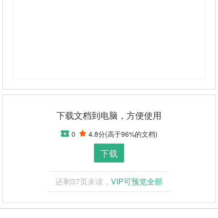
时长、成本高，而且尚无成熟的便携式黏性垃圾清
除器。针对以上的环保、生产等问题我们团队研发
制造云胶易净器，通过机械与清洁试剂的结合使
用，进行两次污渍清除。首先通过启动水阀门控制
系统，吸力装置以及第一次清除装置等对黏性物质
进行第一次处理，将大部分的粘性物质清除并回
收，其次通过单片机与电磁套用控制系统切换到第
二次处理装置，进行第二次处理，将残留粘性物质
和试剂回收，从而达到对地面，墙壁等高清除，零
下载文档到电脑，方便使用
污染，零损坏。 我们的产品主要利用：分子极性相
0
4.8分
(高于
96
%的文档)
似相溶原理，降低高分子内聚力；降低液体表面张
力原理；植物精油提取分离技术，研发配制清除试
下载
剂。配制的试剂以植物精油为主，且植物精油还能
进化空气和杀菌，它特殊的气味还能起到平衡身心
还剩
37
页未读，
VIP可预览全部
的作用。机械电磁阀智能技术，控制试剂流通与关
闭；单片机智能控制技术，解决两次处理装置的协
调工作问题；废液回收水泵装置，保护地面，节约