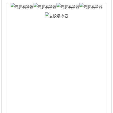
兴 2014 信息学院 15086979322
1141263684@qqcom 江 辉 2014 机电学院
15213275300 1694818173@qqcom 王 翼 2014 土木
学院 15086781004 759712808@qqcom 吴亿伟 2014
建规学院 15102320296 704624618@qqcom 胡 浩
2014 人文学院 18323193668 1690488709@qqcom
肖智含 2015 土木学院 15213278993
928543830@qqcom 谢 鑫 2015 土木学院
18225340947 912272834@qqcom 李春露 2015 人文
学院 15213345784 1054095457@qqcom 指导教师
姓 名 吴成国 职务/职称 处长/教授 所在单位 重庆交
通大学 学生工作部(处) 联系电话 13350365505 E-
mail 1660434979@qqcom 2
二、项目简介 本项目拟研发云胶易净器。目前
国内黏性垃圾污染现已成为公共环境中较为严重的
环保问题，清除公共环境中的黏性垃圾难度大、耗