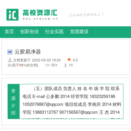
首页
创新创业
社会实践
党团建设
云胶易净器
文档更新于
2022-03-02 19:20
4.5
|
分
(高于
98
%的文档)
501
10
|
|
（五）团队成员 负责人 姓 名 年 级 学 院 联系
资
电话 E-mail 公多鹏 2014 经管学院 18323259186
源
1052076887@qqcom 项目组成员 李南庆 2014 材料
介
学院 13883112767 907156567@qqcom 王 杰 2014
绍
材料学院 18723389533 1034256084@qqcom 黄 钢
2014 机电学院 18323280828 993737237@qqcom 刘