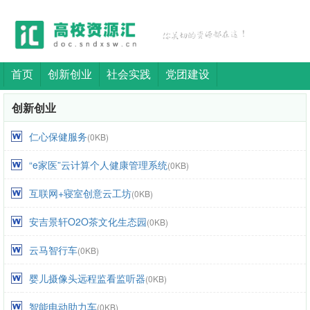
首页
创新创业
社会实践
党团建设
创新创业
仁心保健服务
(0KB)
“e家医”云计算个人健康管理系统
(0KB)
互联网+寝室创意云工坊
(0KB)
安吉景轩O2O茶文化生态园
(0KB)
云马智行车
(0KB)
婴儿摄像头远程监看监听器
(0KB)
智能电动助力车
(0KB)